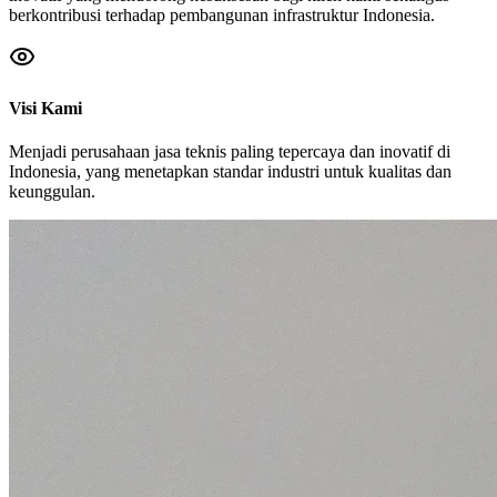
Tim Ahli
Profesional berpengalaman dengan rekam jejak yang terbukti
Solusi Komprehensif
Dari perencanaan hingga pelaksanaan, kami menyediakan layanan
teknis menyeluruh
Sekilas Tentang Kami
PT. Rajakon Teknik bergerak dalam bidang pengadaan barang dan
jasa dengan SDM berpengalaman,profesional, dan inovatif
(bersertifikat tenaga ahli ESDM), berkomitmen untuk memberikan
layanan berkualitas tinggi dengan fokus pada inovasi dan kepuasan
pelanggan.
Perusahaan kami berspesialisasi dalam menyediakan solusi teknis
komprehensif yang memenuhi kebutuhan infrastruktur modern dan
pengembangan industri yang terus berkembang. Kami