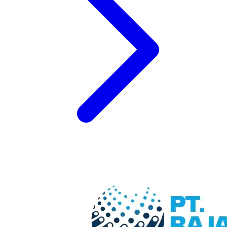
Solusi logistik dan layanan dukungan teknis yang komprehensif
untuk menjaga kelancaran operasional Anda.
Transportasi Peralatan
Dukungan di Lokasi
Manajemen Suku Cadang
Respons Darurat 24/7
Siap Memulai Proyek Anda?
Hubungi kami hari ini untuk mendiskusikan persyaratan teknis Anda
dan temukan bagaimana kami dapat membantu mewujudkan proyek
Anda menuju kesuksesan.
Konsultasi
Produk Dan Jasa
Solusi terbaik yang kami tawarkan untuk kebutuhan Anda.
Produk