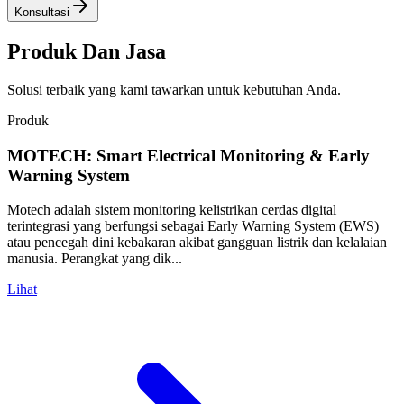
Memastikan keselamatan di tempat kerja dan kepatuhan terhadap
peraturan melalui sistem manajemen keselamatan yang
komprehensif.
Audit Keselamatan
Manajemen Kepatuhan
Penilaian Risiko
Program Pelatihan
Layanan Pemeliharaan
Layanan pemeliharaan proaktif dan reaktif untuk memastikan
kinerja optimal dan umur panjang aset Anda.
Pemeliharaan Pencegahan
Perbaikan Darurat
Manajemen Aset
Pemantauan Kinerja
Logistik & Dukungan