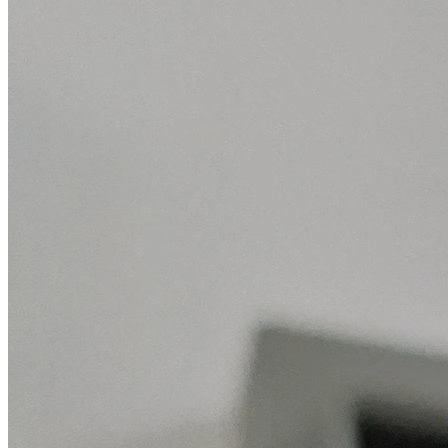
menggabungkan keahlian tradisional dengan teknologi mutakhir
untuk memberikan hasil yang melampaui harapan.
Kini, kami terus memperluas kapabilitas dan memperkuat posisi
kami sebagai pemimpin dalam layanan teknis, dengan senantiasa
mempertahankan nilai-nilai inti kami, yaitu kualitas, integritas, dan
kepuasan pelanggan.
Selengkapnya
Tonton Video
Misi Kami
Untuk menyediakan layanan teknis yang luar biasa dan solusi
inovatif yang mendorong kesuksesan bagi klien kami sekaligus
berkontribusi terhadap pembangunan infrastruktur Indonesia.
Visi Kami
Menjadi perusahaan jasa teknis paling tepercaya dan inovatif di
Indonesia, yang menetapkan standar industri untuk kualitas dan