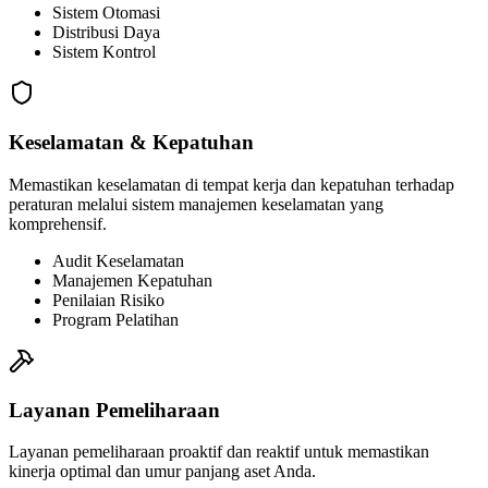
Layanan Kami
Kami menawarkan berbagai layanan teknis komprehensif yang
dirancang untuk memenuhi beragam kebutuhan bisnis modern dan
proyek infrastruktur.
Layanan Teknologi Informasi
Solusi teknologi informasi lengkap mulai dari perencanaan hingga
penyelesaian, SCADA, CCTV, rekayasa perangkat lunak, dan
network.
SCADA
CCTV
Software House
Network
Rekayasa Mekanikal