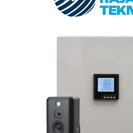
MOTECH: Smart Electrical Monitoring & Early
Warning System
​Motech adalah sistem monitoring kelistrikan cerdas digital
terintegrasi yang berfungsi sebagai Early Warning System (EWS)
atau pencegah dini kebakaran akibat gangguan listrik dan kelalaian
manusia. Perangkat yang dik...
Lihat